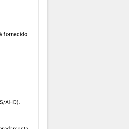
é fornecido
BS/AHD),
paradamente.