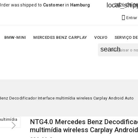
local_shipping
shipped to
Customer
in
Hamburg
2026-08-06 20:43:38 O

Entrar
BMW-MINI
MERCEDES BENZ CARPLAY
VOLVO
SERVIÇO D
search
enz Decodificador Interface multimídia wireless Carplay Android Auto
NTG4.0 Mercedes Benz Decodificad
multimídia wireless Carplay Androi