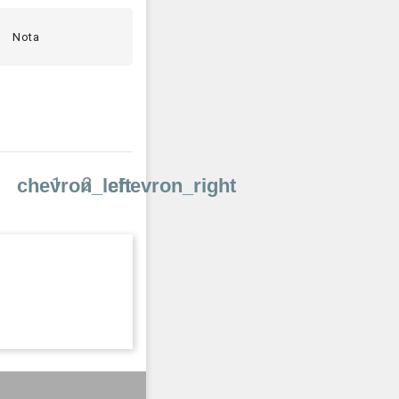
Nota
1
2
chevron_left
chevron_right