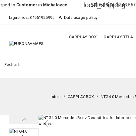
local_shipping
stomer
in
Michalovce
2026-08-06 22:43:56 Order was 
Ligue-nos:
34951925995
Data usage policy
CARPLAY BOX
CARPLAY TELA
Fechar
Início
CARPLAY BOX
NTG4.0 Mercedes B
Em promoção!