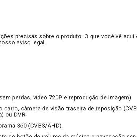
ações precisas sobre o produto. O que você vê aqui 
nosso aviso legal.
sem perdas, vídeo 720P e reprodução de imagem).
do carro, câmera de visão traseira de reposição (CV
a) ou DVR.
norama 360 (CVBS/AHD).
juste do botão de volume da música e navegação se