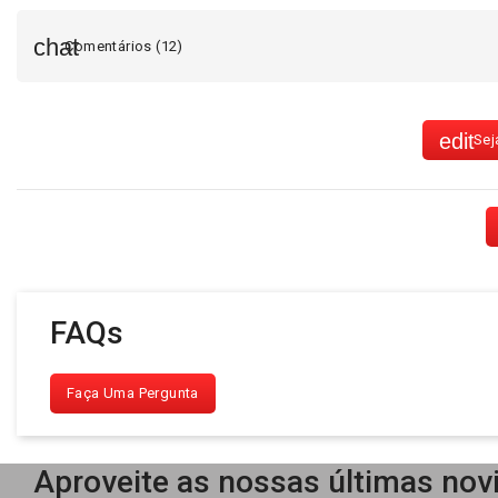
Comentários (12)
Sej
FAQs
Faça Uma Pergunta
Aproveite as nossas últimas nov