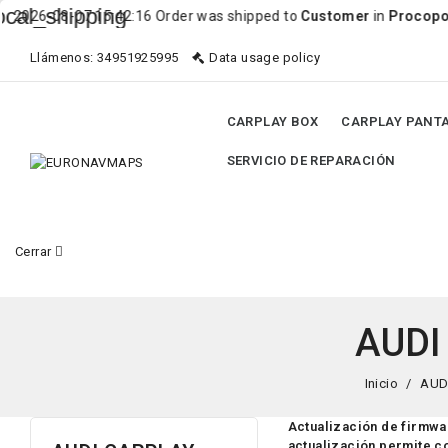
pping
7 15:42:16 Order was shipped to
Customer
in
Procopoaia
Llámenos:
34951925995
Data usage policy
CARPLAY BOX
CARPLAY PANT
SERVICIO DE REPARACIÓN
Cerrar
AUDI
Inicio
AUD
Actualización de firmwa
actualización permite co