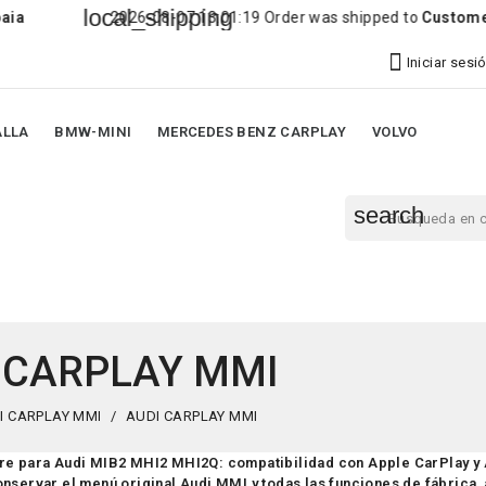
local_shipping
2026-08-07 13:01:19 Order was shipped to
Customer
in
Ettrin

Iniciar sesi
ALLA
BMW-MINI
MERCEDES BENZ CARPLAY
VOLVO
search
 CARPLAY MMI
I CARPLAY MMI
AUDI CARPLAY MMI
re para Audi MIB2 MHI2 MHI2Q: compatibilidad con Apple CarPlay y 
nservar el menú original Audi MMI y todas las funciones de fábrica