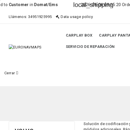
local_shipping
mer
in
Domat/Ems
2026-08-06 09:15:20 Order was ship
Llámenos:
34951925995
Data usage policy
CARPLAY BOX
CARPLAY PANT
SERVICIO DE REPARACIÓN
Cerrar
Solución de codificación 
módulos adicionales. Rápi