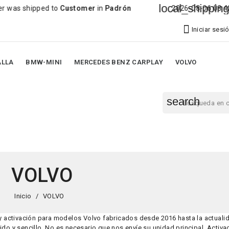
local_shipping
ped to
Customer
in
Padrón
2026-08-06 08:42:29 Order 

Iniciar sesi
ALLA
BMW-MINI
MERCEDES BENZ CARPLAY
VOLVO
search
VOLVO
Inicio
VOLVO
y activación para modelos Volvo fabricados desde 2016 hasta la actuali
do y sencillo. No es necesario que nos envíe su unidad principal. Activ