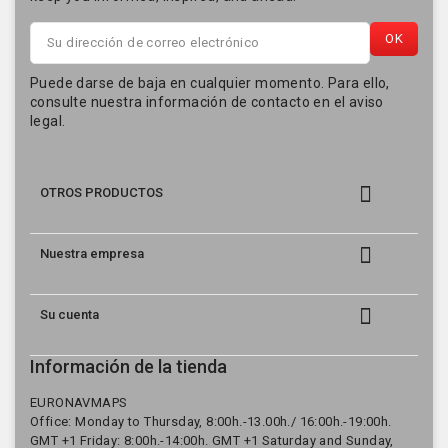
Puede darse de baja en cualquier momento. Para ello,
consulte nuestra información de contacto en el aviso
legal.

OTROS PRODUCTOS

Nuestra empresa

Su cuenta
Información de la tienda
EURONAVMAPS
Office: Monday to Thursday, 8:00h.-13.00h./ 16:00h.-19:00h.
GMT +1 Friday: 8:00h.-14:00h. GMT +1 Saturday and Sunday,