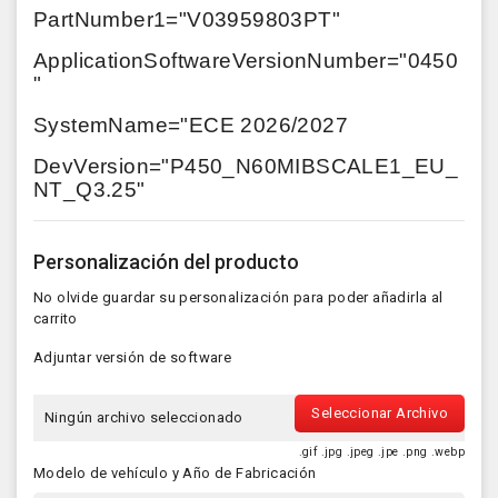
PartNumber1="V03959803PT"
ApplicationSoftwareVersionNumber="0450
"
SystemName="ECE 2026/2027
DevVersion="P450_N60MIBSCALE1_EU_
NT_Q3.25"
Personalización del producto
No olvide guardar su personalización para poder añadirla al
carrito
Adjuntar versión de software
Seleccionar Archivo
Ningún archivo seleccionado
.gif .jpg .jpeg .jpe .png .webp
Modelo de vehículo y Año de Fabricación