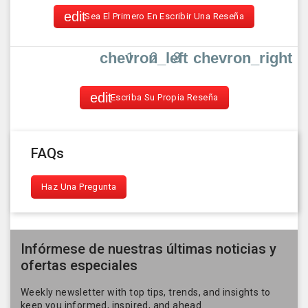
Sea El Primero En Escribir Una Reseña
1
2
3
chevron_left
chevron_right
Escriba Su Propia Reseña
FAQs
Haz Una Pregunta
Infórmese de nuestras últimas noticias y
ofertas especiales
Weekly newsletter with top tips, trends, and insights to
keep you informed, inspired, and ahead.