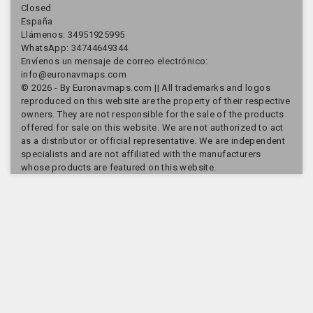
Closed
España
Llámenos:
34951925995
WhatsApp: 34744649344
Envíenos un mensaje de correo electrónico:
info@euronavmaps.com
© 2026 - By Euronavmaps.com || All trademarks and logos
reproduced on this website are the property of their respective
owners. They are not responsible for the sale of the products
offered for sale on this website. We are not authorized to act
as a distributor or official representative. We are independent
specialists and are not affiliated with the manufacturers
whose products are featured on this website.