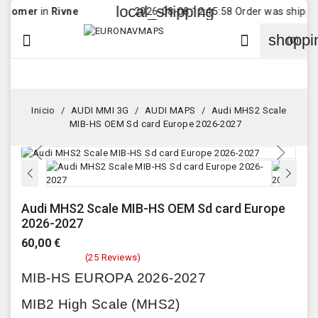
local_shipping
er
in
Rivne
2026-08-08 12:45:58 Order was shipped to
C
shoppi


(0)
Inicio
AUDI MMI 3G
AUDI MAPS
Audi MHS2 Scale
MIB-HS OEM Sd card Europe 2026-2027
¡En oferta!
Audi MHS2 Scale MIB-HS OEM Sd card Europe
2026-2027
60,00 €
(25 Reviews)
MIB-HS EUROPA 2026-2027
MIB2 High Scale (MHS2)