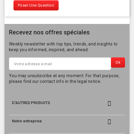
Poser Une Question
Recevez nos offres spéciales
Weekly newsletter with top tips, trends, and insights to
keep you informed, inspired, and ahead.
You may unsubscribe at any moment. For that purpose,
please find our contact info in the legal notice.

D'AUTRES PRODUITS

Notre entreprise