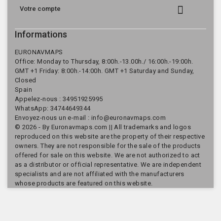

Votre compte
Informations
EURONAVMAPS
Office: Monday to Thursday, 8:00h.-13.00h./ 16:00h.-19:00h.
GMT +1 Friday: 8:00h.-14:00h. GMT +1 Saturday and Sunday,
Closed
Spain
Appelez-nous :
34951925995
WhatsApp: 34744649344
Envoyez-nous un e-mail :
info@euronavmaps.com
© 2026 - By Euronavmaps.com || All trademarks and logos
reproduced on this website are the property of their respective
owners. They are not responsible for the sale of the products
offered for sale on this website. We are not authorized to act
as a distributor or official representative. We are independent
specialists and are not affiliated with the manufacturers
whose products are featured on this website.