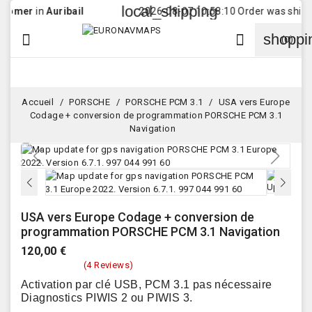
local_shipping
in
Auribail
2026-08-07 10:58:10 Order was shipped to
C
shoppi


(0)
Accueil
PORSCHE
PORSCHE PCM 3.1
USA vers Europe
Codage + conversion de programmation PORSCHE PCM 3.1
Navigation
USA vers Europe Codage + conversion de
programmation PORSCHE PCM 3.1 Navigation
120,00 €
(4 Reviews)
Activation par clé USB, PCM 3.1 pas nécessaire
Diagnostics PIWIS 2 ou PIWIS 3.