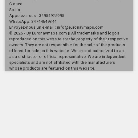
Closed
Spain
Appelez-nous :
34951925995
WhatsApp: 34744649344
Envoyez-nous un e-mail :
info@euronavmaps.com
© 2026 - By Euronavmaps.com || All trademarks and logos
reproduced on this website are the property of their respective
owners. They are not responsible for the sale of the products
offered for sale on this website. We are not authorized to act
as a distributor or official representative. We are independent
specialists and are not affiliated with the manufacturers
whose products are featured on this website.