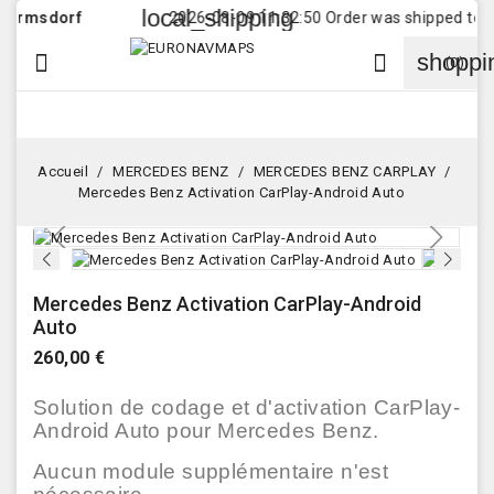
local_shipping
msdorf
2026-08-09 11:32:50 Order was shipped to
Cust
shoppi


(0)
Accueil
MERCEDES BENZ
MERCEDES BENZ CARPLAY
Mercedes Benz Activation CarPlay-Android Auto
Mercedes Benz Activation CarPlay-Android
Auto
260,00 €
Solution de codage et d'activation CarPlay-
Android Auto pour Mercedes Benz.
Aucun module supplémentaire n'est