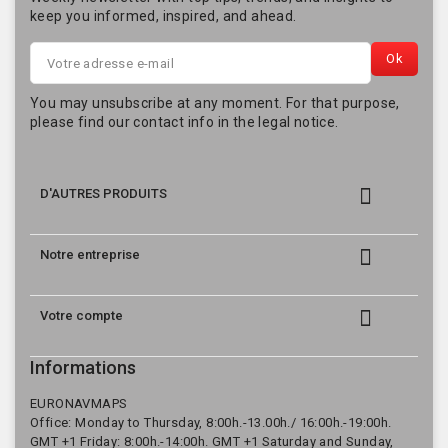
keep you informed, inspired, and ahead.
You may unsubscribe at any moment. For that purpose,
please find our contact info in the legal notice.

D'AUTRES PRODUITS

Notre entreprise

Votre compte
Informations
EURONAVMAPS
Office: Monday to Thursday, 8:00h.-13.00h./ 16:00h.-19:00h.
GMT +1 Friday: 8:00h.-14:00h. GMT +1 Saturday and Sunday,