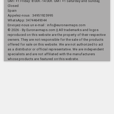
GMT +1 Friday: 8:00h.-14:00h. GMT +1 Saturday and Sunday,
Closed
Spain
Appelez-nous :
34951925995
WhatsApp: 34744649344
Envoyez-nous un e-mail :
info@euronavmaps.com
© 2026 - By Euronavmaps.com || All trademarks and logos
reproduced on this website are the property of their respective
owners. They are not responsible for the sale of the products
offered for sale on this website. We are not authorized to act
as a distributor or official representative. We are independent
specialists and are not affiliated with the manufacturers
whose products are featured on this website.