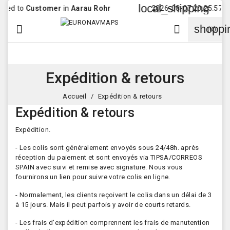
local_shipping
d to
Customer
in
Aarau Rohr
2026-08-07 20:25:57 Order
shoppi


(0)
Expédition & retours
Accueil
Expédition & retours
Expédition & retours
Expédition.
- Les colis sont généralement envoyés sous 24/48h. après
réception du paiement et sont envoyés via TIPSA/CORREOS
SPAIN avec suivi et remise avec signature. Nous vous
fournirons un lien pour suivre votre colis en ligne.
- Normalement, les clients reçoivent le colis dans un délai de 3
à 15 jours. Mais il peut parfois y avoir de courts retards.
- Les frais d'expédition comprennent les frais de manutention