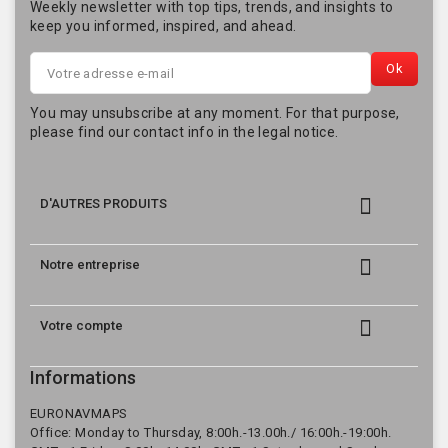
Weekly newsletter with top tips, trends, and insights to
keep you informed, inspired, and ahead.
You may unsubscribe at any moment. For that purpose,
please find our contact info in the legal notice.

D'AUTRES PRODUITS

Notre entreprise

Votre compte
Informations
EURONAVMAPS
Office: Monday to Thursday, 8:00h.-13.00h./ 16:00h.-19:00h.