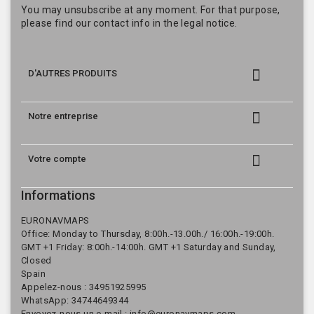
You may unsubscribe at any moment. For that purpose,
please find our contact info in the legal notice.

D'AUTRES PRODUITS

Notre entreprise

Votre compte
Informations
EURONAVMAPS
Office: Monday to Thursday, 8:00h.-13.00h./ 16:00h.-19:00h.
GMT +1 Friday: 8:00h.-14:00h. GMT +1 Saturday and Sunday,
Closed
Spain
Appelez-nous :
34951925995
WhatsApp: 34744649344
Envoyez-nous un e-mail :
info@euronavmaps.com