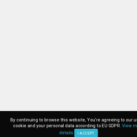
By continuing to browse this website, You’re agreeing to our u
By continuing to browse this website, You’re agreeing to our u
cookie and your personal data according to EU GDPR.
cookie and your personal data according to EU GDPR.
View m
View m
details
details
I ACCEPT
I ACCEPT