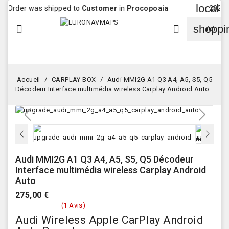
local_ship
er was shipped to
Customer
in
Procopoaia
2026-08-07 
shoppi


(0)
Accueil
CARPLAY BOX
Audi MMI2G A1 Q3 A4, A5, S5, Q5
Décodeur Interface multimédia wireless Carplay Android Auto
Audi MMI2G A1 Q3 A4, A5, S5, Q5 Décodeur
Interface multimédia wireless Carplay Android
Auto
275,00 €
(1 Avis)
Audi Wireless Apple CarPlay Android