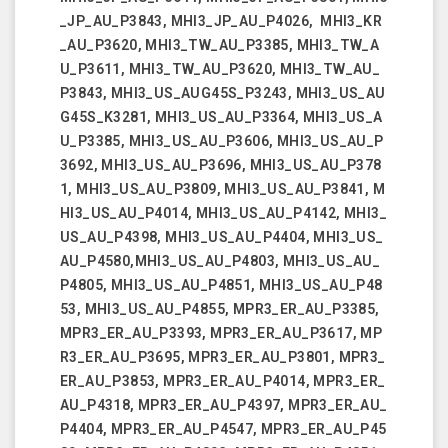
_JP_AU_P3843, MHI3_JP_AU_P4026, MHI3_KR
_AU_P3620, MHI3_TW_AU_P3385, MHI3_TW_A
U_P3611, MHI3_TW_AU_P3620, MHI3_TW_AU_
P3843, MHI3_US_AUG45S_P3243, MHI3_US_AU
G45S_K3281, MHI3_US_AU_P3364, MHI3_US_A
U_P3385, MHI3_US_AU_P3606, MHI3_US_AU_P
3692, MHI3_US_AU_P3696, MHI3_US_AU_P378
1, MHI3_US_AU_P3809, MHI3_US_AU_P3841, M
HI3_US_AU_P4014, MHI3_US_AU_P4142, MHI3_
US_AU_P4398, MHI3_US_AU_P4404, MHI3_US_
AU_P4580,MHI3_US_AU_P4803, MHI3_US_AU_
P4805, MHI3_US_AU_P4851, MHI3_US_AU_P48
53, MHI3_US_AU_P4855, MPR3_ER_AU_P3385,
MPR3_ER_AU_P3393, MPR3_ER_AU_P3617, MP
R3_ER_AU_P3695, MPR3_ER_AU_P3801, MPR3_
ER_AU_P3853, MPR3_ER_AU_P4014, MPR3_ER_
AU_P4318, MPR3_ER_AU_P4397, MPR3_ER_AU_
P4404, MPR3_ER_AU_P4547, MPR3_ER_AU_P45