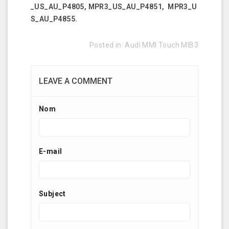
_US_AU_P4805, MPR3_US_AU_P4851, MPR3_U
S_AU_P4855.
Posted in:
Audi MMI Touch MIB3
LEAVE A COMMENT
Nom
E-mail
Subject