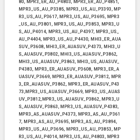
80, MPR3_ER_AU_P4803, MPR3_ER_AU_P4851,
MPR3_US_AU_P3385, MPR3_US_AU_P3393, MP
R3_US_AU_P3617, MPR3_US_AU_P3695, MPR3
_US_AU_P3801, MPR3_US_AU_P3853, MPR3_U
S_AU_P4014, MPR3_US_AU_P4397, MPR3_US_
AU_P4404, MPR3_US_AU_P4430, MHI3_ER_AUA
SUV_P3608, MHI3_ER_AUASUV_P4373, MHI3_U
S_AUASUV_P3802, MHI3_US_AUASUV_P3862,
MHI3_US_AUASUV_P3863, MHI3_US_AUASUV_
P4383, MPR3_ER_AUASUV_P3608, MPR3_ER_A
UASUV_P3669, MPR3_ER_AUASUV_P3812, MPR
3_ER_AUASUV_P3862, MPR3_ER_AUASUV_P43
73,MPR3_US_AUASUV_P3669, MPR3_US_AUAS
UV_P3812,MPR3_US_AUASUV_P3862, MPR3_U
S_AUASUV_P3863, MPR3_US_AUASUV_P4383,
MPR3_AS_AUASUV_P4373, MPR3_AS_AU_P361
7, MPR3_AS_AU_P3695, MPR3_AS_AU_P3894,
MPR3_US_AU_P3696, MPR3_US_AU_P3853, MP
R3_US_AU_P4014, MPR3_US_AU_P4803, MPR3