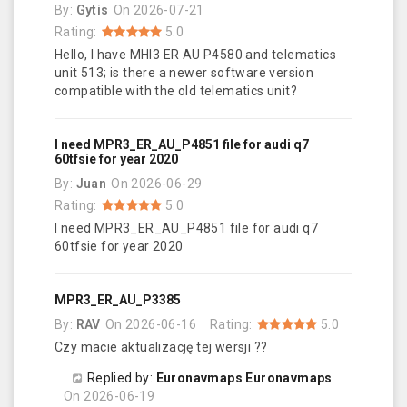
By:
Gytis
On
2026-07-21
Rating:
5.0
Hello, I have MHI3 ER AU P4580 and telematics
unit 513; is there a newer software version
compatible with the old telematics unit?
I need MPR3_ER_AU_P4851 file for audi q7
60tfsie for year 2020
By:
Juan
On
2026-06-29
Rating:
5.0
I need MPR3_ER_AU_P4851 file for audi q7
60tfsie for year 2020
MPR3_ER_AU_P3385
By:
RAV
On
2026-06-16
Rating:
5.0
Czy macie aktualizację tej wersji ??
Replied by:
Euronavmaps Euronavmaps
On
2026-06-19