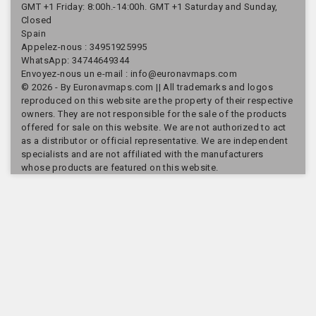
GMT +1 Friday: 8:00h.-14:00h. GMT +1 Saturday and Sunday,
Closed
Spain
Appelez-nous :
34951925995
WhatsApp: 34744649344
Envoyez-nous un e-mail :
info@euronavmaps.com
© 2026 - By Euronavmaps.com || All trademarks and logos
reproduced on this website are the property of their respective
owners. They are not responsible for the sale of the products
offered for sale on this website. We are not authorized to act
as a distributor or official representative. We are independent
specialists and are not affiliated with the manufacturers
whose products are featured on this website.