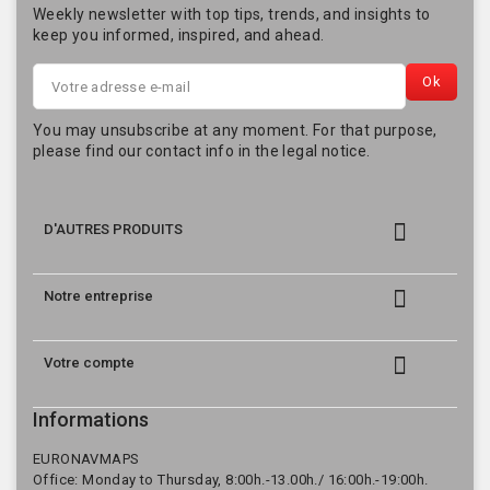
Weekly newsletter with top tips, trends, and insights to
keep you informed, inspired, and ahead.
You may unsubscribe at any moment. For that purpose,
please find our contact info in the legal notice.

D'AUTRES PRODUITS

Notre entreprise

Votre compte
Informations
EURONAVMAPS
Office: Monday to Thursday, 8:00h.-13.00h./ 16:00h.-19:00h.