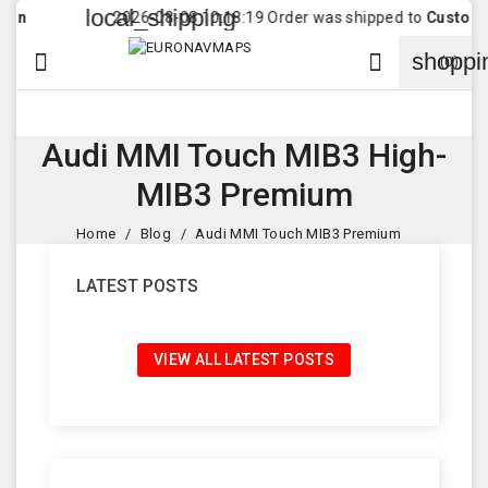
local_shipping
2026-08-08 10:18:19 Order was shipped to
Customer
in
Sa
shoppi


(0)
Audi MMI Touch MIB3 High-
MIB3 Premium
Home
Blog
Audi MMI Touch MIB3 Premium
LATEST POSTS
VIEW ALL LATEST POSTS