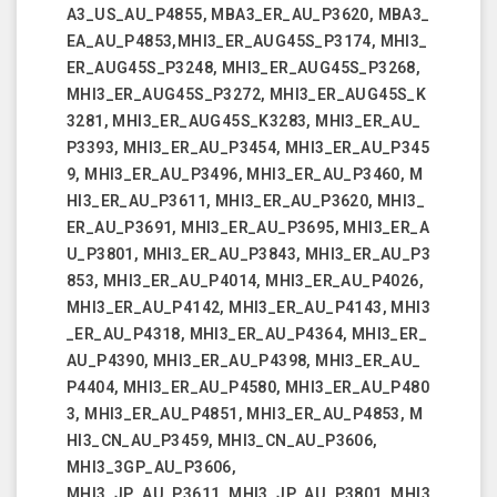
A3_US_AU_P4855, MBA3_ER_AU_P3620, MBA3_
EA_AU_P4853,MHI3_ER_AUG45S_P3174, MHI3_
ER_AUG45S_P3248, MHI3_ER_AUG45S_P3268,
MHI3_ER_AUG45S_P3272, MHI3_ER_AUG45S_K
3281, MHI3_ER_AUG45S_K3283, MHI3_ER_AU_
P3393, MHI3_ER_AU_P3454, MHI3_ER_AU_P345
9, MHI3_ER_AU_P3496, MHI3_ER_AU_P3460, M
HI3_ER_AU_P3611, MHI3_ER_AU_P3620, MHI3_
ER_AU_P3691, MHI3_ER_AU_P3695, MHI3_ER_A
U_P3801, MHI3_ER_AU_P3843, MHI3_ER_AU_P3
853, MHI3_ER_AU_P4014, MHI3_ER_AU_P4026,
MHI3_ER_AU_P4142, MHI3_ER_AU_P4143, MHI3
_ER_AU_P4318, MHI3_ER_AU_P4364, MHI3_ER_
AU_P4390, MHI3_ER_AU_P4398, MHI3_ER_AU_
P4404, MHI3_ER_AU_P4580, MHI3_ER_AU_P480
3, MHI3_ER_AU_P4851, MHI3_ER_AU_P4853, M
HI3_CN_AU_P3459, MHI3_CN_AU_P3606,
MHI3_3GP_AU_P3606,
MHI3_JP_AU_P3611, MHI3_JP_AU_P3801, MHI3