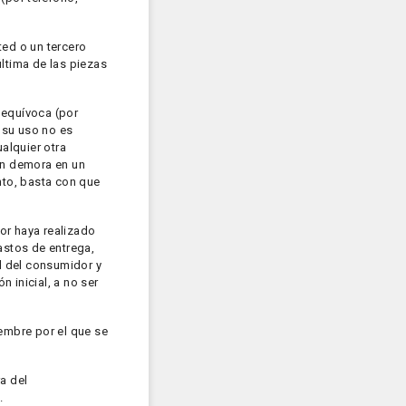
ted o un tercero
última de las piezas
inequívoca (por
e su uso no es
alquier otra
in demora en un
nto, basta con que
dor haya realizado
astos de entrega,
ad del consumidor y
 inicial, a no ser
iembre por el que se
a del
s.