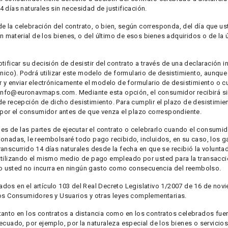
14 días naturales sin necesidad de justificación.
 de la celebración del contrato, o bien, según corresponda, del día que us
ón material de los bienes, o del último de esos bienes adquiridos o de la 
tificar su decisión de desistir del contrato a través de una declaración 
ónico). Podrá utilizar este modelo de formulario de desistimiento, aunqu
r y enviar electrónicamente el modelo de formulario de desistimiento o cu
 info@euronavmaps.com. Mediante esta opción, el consumidor recibirá s
de recepción de dicho desistimiento. Para cumplir el plazo de desistimie
a por el consumidor antes de que venza el plazo correspondiente.
ones de las partes de ejecutar el contrato o celebrarlo cuando el consumi
ionadas, le reembolsaré todo pago recibido, incluidos, en su caso, los g
ranscurrido 14 días naturales desde la fecha en que se recibió la volunt
utilizando el mismo medio de pago empleado por usted para la transacción
o usted no incurra en ningún gasto como consecuencia del reembolso.
dos en el artículo 103 del Real Decreto Legislativo 1/2007 de 16 de nov
 los Consumidores y Usuarios y otras leyes complementarias.
tanto en los contratos a distancia como en los contratos celebrados fuer
ecuado, por ejemplo, por la naturaleza especial de los bienes o servicio