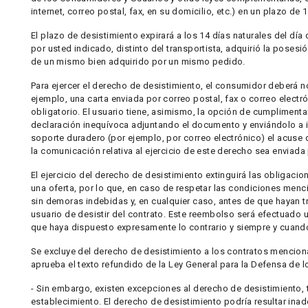
internet, correo postal, fax, en su domicilio, etc.) en un plazo de 
El plazo de desistimiento expirará a los 14 días naturales del día
por usted indicado, distinto del transportista, adquirió la posesi
de un mismo bien adquirido por un mismo pedido.
Para ejercer el derecho de desistimiento, el consumidor deberá no
ejemplo, una carta enviada por correo postal, fax o correo electr
obligatorio. El usuario tiene, asimismo, la opción de cumplimenta
declaración inequívoca adjuntando el documento y enviándolo a
soporte duradero (por ejemplo, por correo electrónico) el acuse 
la comunicación relativa al ejercicio de este derecho sea enviad
El ejercicio del derecho de desistimiento extinguirá las obligaci
una oferta, por lo que, en caso de respetar las condiciones menc
sin demoras indebidas y, en cualquier caso, antes de que hayan t
usuario de desistir del contrato. Este reembolso será efectuado 
que haya dispuesto expresamente lo contrario y siempre y cuand
Se excluye del derecho de desistimiento a los contratos menciona
aprueba el texto refundido de la Ley General para la Defensa de
- Sin embargo, existen excepciones al derecho de desistimiento, 
establecimiento. El derecho de desistimiento podría resultar inad