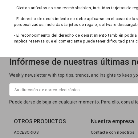
- Ciertos artículos no son reembolsables, incluidas tarjetas de 
- El derecho de desistimiento no debe aplicarse en el caso de l
personalizados, incluidas tarjetas de regalo, software descarga
- El reconocimiento del derecho de desistimiento también podría 
implica reservas que el comerciante puede tener dificultad para cu
Infórmese de nuestras últimas no
Weekly newsletter with top tips, trends, and insights to keep y
Puede darse de baja en cualquier momento. Para ello, consulte
OTROS PRODUCTOS
Nuestra empresa
ACCESORIOS
Contacte con nosotros