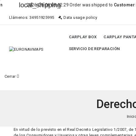
local_shipping
2026-08-06 08:42:29 Order was shipped to
Customer
in
H
Llámenos:
34951925995
Data usage policy
CARPLAY BOX
CARPLAY PANT
SERVICIO DE REPARACIÓN
Cerrar
Derecho
Inici
En virtud de lo previsto en el Real Decreto Legislativo 1/2007, de
de los Consumidores y Usuarios y otras leyes complementarias, el