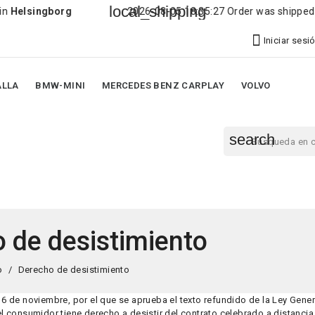
local_shipping
elsingborg
2026-08-05 18:35:27 Order was shipped to
C

Iniciar sesi
ALLA
BMW-MINI
MERCEDES BENZ CARPLAY
VOLVO
search
 de desistimiento
o
Derecho de desistimiento
 16 de noviembre, por el que se aprueba el texto refundido de la Ley Gene
 consumidor tiene derecho a desistir del contrato celebrado a distancia 