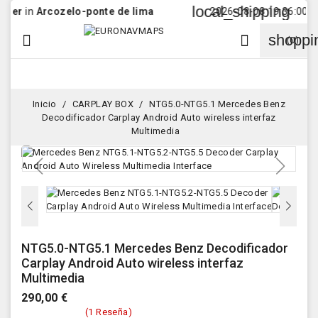
local_shipping
n
Arcozelo-ponte de lima
2026-08-08 19:36:00 Order w
shoppi


(0)
Inicio
CARPLAY BOX
NTG5.0-NTG5.1 Mercedes Benz
Decodificador Carplay Android Auto wireless interfaz
Multimedia
NTG5.0-NTG5.1 Mercedes Benz Decodificador
Carplay Android Auto wireless interfaz
Multimedia
290,00 €
(1 Reseña)